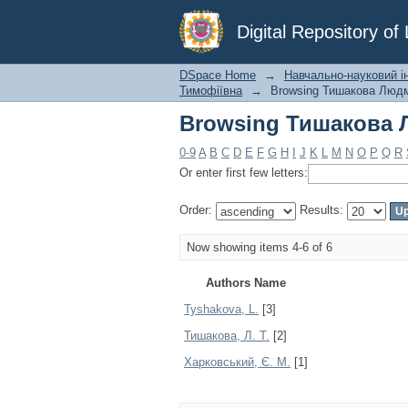
Browsing Тишакова 
Digital Repository o
DSpace Home
→
Навчально-науковий ін
Тимофіївна
→
Browsing Тишакова Людм
Browsing Тишакова 
0-9
A
B
C
D
E
F
G
H
I
J
K
L
M
N
O
P
Q
R
Or enter first few letters:
Order:
Results:
Now showing items 4-6 of 6
Authors Name
Tyshakova, L.
[3]
Тишакова, Л. Т.
[2]
Харковський, Є. М.
[1]