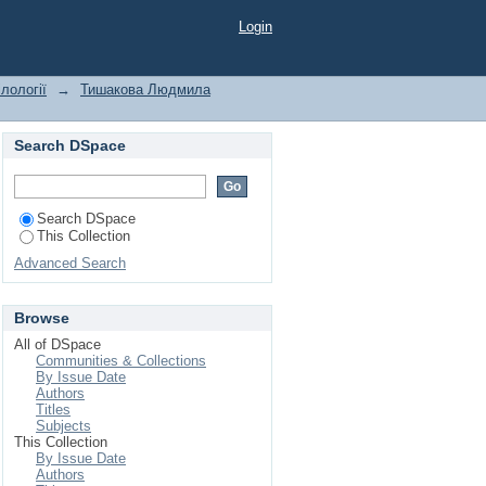
Login
лології
→
Тишакова Людмила
Search DSpace
Search DSpace
This Collection
Advanced Search
Browse
All of DSpace
Communities & Collections
By Issue Date
Authors
Titles
Subjects
This Collection
By Issue Date
Authors