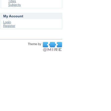
Titles
Subjects
My Account
Login
Register
Theme by