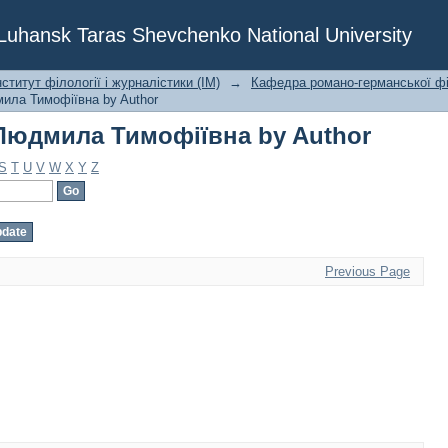
Людмила Тимофіївна by Author
f Luhansk Taras Shevchenko National University
ститут філології і журналістики (ІМ)
→
Кафедра романо-германської фі
ила Тимофіївна by Author
Людмила Тимофіївна by Author
S
T
U
V
W
X
Y
Z
Previous Page