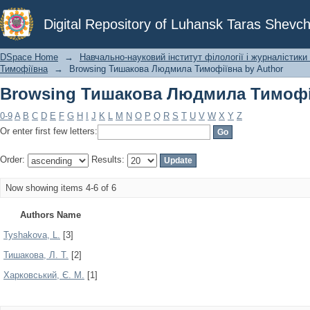
Browsing Тишакова Людмила Тимофії
Digital Repository of Luhansk Taras Shevch
DSpace Home
→
Навчально-науковий інститут філології і журналістики 
Тимофіївна
→
Browsing Тишакова Людмила Тимофіївна by Author
Browsing Тишакова Людмила Тимофії
0-9
A
B
C
D
E
F
G
H
I
J
K
L
M
N
O
P
Q
R
S
T
U
V
W
X
Y
Z
Or enter first few letters:
Order:
Results:
Now showing items 4-6 of 6
Authors Name
Tyshakova, L.
[3]
Тишакова, Л. Т.
[2]
Харковський, Є. М.
[1]