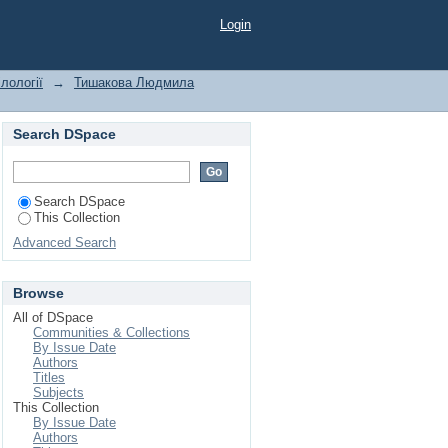
Login
лології
→
Тишакова Людмила
Search DSpace
Search DSpace
This Collection
Advanced Search
Browse
All of DSpace
Communities & Collections
By Issue Date
Authors
Titles
Subjects
This Collection
By Issue Date
Authors