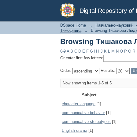
Browsing Тишакова 
Digital Repository o
DSpace Home
→
Навчально-науковий ін
Тимофіївна
→
Browsing Тишакова Людм
Browsing Тишакова 
0-9
A
B
C
D
E
F
G
H
I
J
K
L
M
N
O
P
Q
R
Or enter first few letters:
Order:
Results:
Now showing items 1-5 of 5
Subject
character language
[1]
communicative behavior
[1]
communicative stereotypes
[1]
English drama
[1]