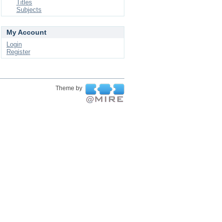
Titles
Subjects
My Account
Login
Register
Theme by