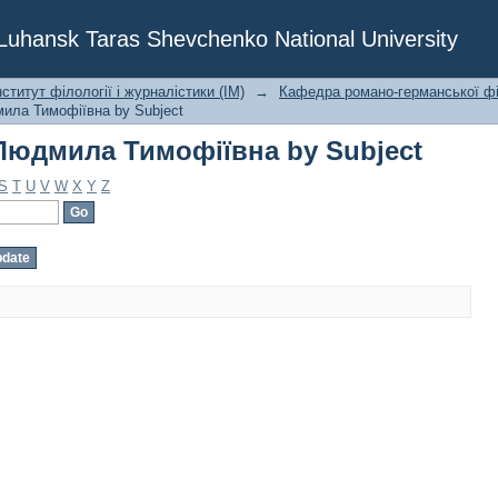
Людмила Тимофіївна by Subject
f Luhansk Taras Shevchenko National University
ститут філології і журналістики (ІМ)
→
Кафедра романо-германської фі
ила Тимофіївна by Subject
Людмила Тимофіївна by Subject
S
T
U
V
W
X
Y
Z