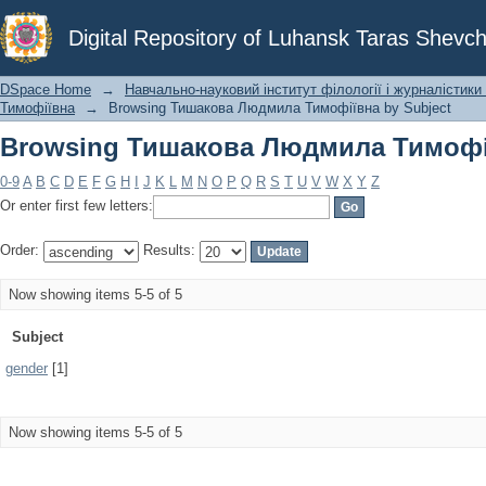
Browsing Тишакова Людмила Тимофії
Digital Repository of Luhansk Taras Shevch
DSpace Home
→
Навчально-науковий інститут філології і журналістики 
Тимофіївна
→
Browsing Тишакова Людмила Тимофіївна by Subject
Browsing Тишакова Людмила Тимофії
0-9
A
B
C
D
E
F
G
H
I
J
K
L
M
N
O
P
Q
R
S
T
U
V
W
X
Y
Z
Or enter first few letters:
Order:
Results:
Now showing items 5-5 of 5
Subject
gender
[1]
Now showing items 5-5 of 5