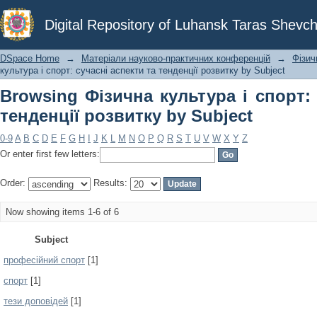
Browsing Фізична культура і спорт: 
Digital Repository of Luhansk Taras Shevch
Subject
DSpace Home
→
Матеріали науково-практичних конференцій
→
Фізич
культура і спорт: сучасні аспекти та тенденції розвитку by Subject
Browsing Фізична культура і спорт: 
тенденції розвитку by Subject
0-9
A
B
C
D
E
F
G
H
I
J
K
L
M
N
O
P
Q
R
S
T
U
V
W
X
Y
Z
Or enter first few letters:
Order:
Results:
Now showing items 1-6 of 6
Subject
професійний спорт
[1]
спорт
[1]
тези доповідей
[1]