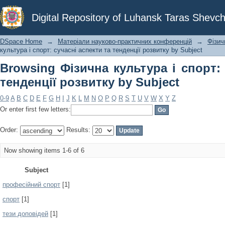
Browsing Фізична культура і спорт: 
Digital Repository of Luhansk Taras Shevch
Subject
DSpace Home
→
Матеріали науково-практичних конференцій
→
Фізич
культура і спорт: сучасні аспекти та тенденції розвитку by Subject
Browsing Фізична культура і спорт: 
тенденції розвитку by Subject
0-9
A
B
C
D
E
F
G
H
I
J
K
L
M
N
O
P
Q
R
S
T
U
V
W
X
Y
Z
Or enter first few letters:
Order:
Results:
Now showing items 1-6 of 6
Subject
професійний спорт
[1]
спорт
[1]
тези доповідей
[1]