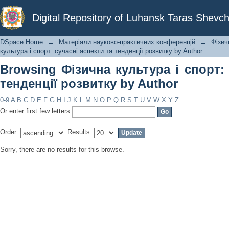
Browsing Фізична культура і спорт: 
Digital Repository of Luhansk Taras Shevch
Author
DSpace Home
→
Матеріали науково-практичних конференцій
→
Фізич
культура і спорт: сучасні аспекти та тенденції розвитку by Author
Browsing Фізична культура і спорт: 
тенденції розвитку by Author
0-9
A
B
C
D
E
F
G
H
I
J
K
L
M
N
O
P
Q
R
S
T
U
V
W
X
Y
Z
Or enter first few letters:
Order:
Results:
Sorry, there are no results for this browse.