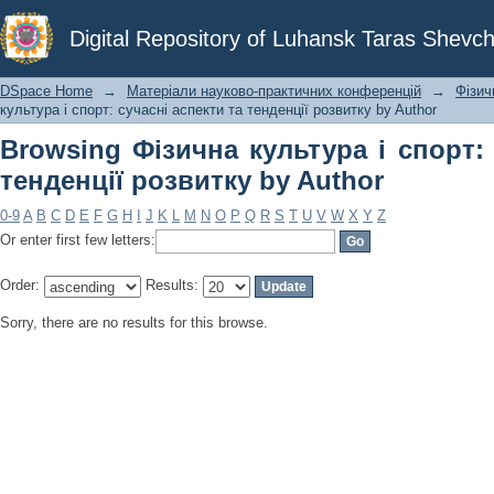
Browsing Фізична культура і спорт: 
Digital Repository of Luhansk Taras Shevch
Author
DSpace Home
→
Матеріали науково-практичних конференцій
→
Фізич
культура і спорт: сучасні аспекти та тенденції розвитку by Author
Browsing Фізична культура і спорт: 
тенденції розвитку by Author
0-9
A
B
C
D
E
F
G
H
I
J
K
L
M
N
O
P
Q
R
S
T
U
V
W
X
Y
Z
Or enter first few letters:
Order:
Results:
Sorry, there are no results for this browse.