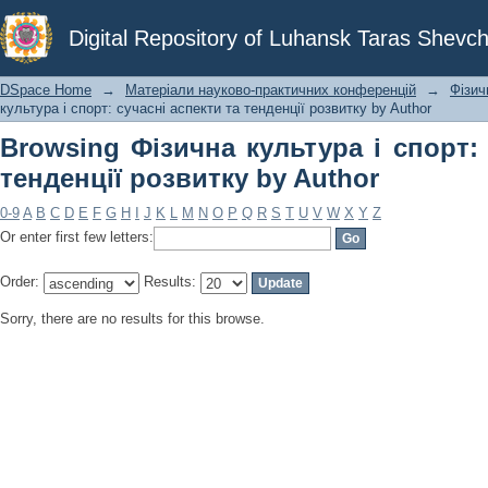
Browsing Фізична культура і спорт: 
Digital Repository of Luhansk Taras Shevch
Author
DSpace Home
→
Матеріали науково-практичних конференцій
→
Фізич
культура і спорт: сучасні аспекти та тенденції розвитку by Author
Browsing Фізична культура і спорт: 
тенденції розвитку by Author
0-9
A
B
C
D
E
F
G
H
I
J
K
L
M
N
O
P
Q
R
S
T
U
V
W
X
Y
Z
Or enter first few letters:
Order:
Results:
Sorry, there are no results for this browse.