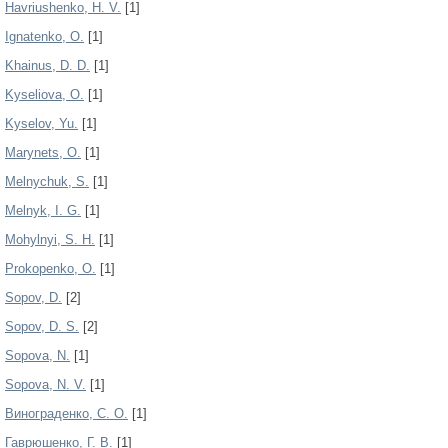
Havriushenko, H. V.
[1]
Ignatenko, O.
[1]
Khainus, D. D.
[1]
Kyseliova, O.
[1]
Kyselov, Yu.
[1]
Marynets, O.
[1]
Melnychuk, S.
[1]
Melnyk, I. G.
[1]
Mohylnyi, S. H.
[1]
Prokopenko, O.
[1]
Sopov, D.
[2]
Sopov, D. S.
[2]
Sopova, N.
[1]
Sopova, N. V.
[1]
Винограденко, С. О.
[1]
Гаврюшенко, Г. В.
[1]