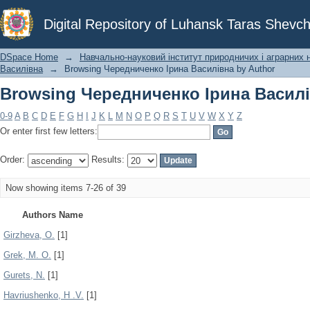
Browsing Чередниченко Ірина Василі
Digital Repository of Luhansk Taras Shevch
DSpace Home
→
Навчально-науковий інститут природничих і аграрних 
Василівна
→
Browsing Чередниченко Ірина Василівна by Author
Browsing Чередниченко Ірина Василі
0-9
A
B
C
D
E
F
G
H
I
J
K
L
M
N
O
P
Q
R
S
T
U
V
W
X
Y
Z
Or enter first few letters:
Order:
Results:
Now showing items 7-26 of 39
Authors Name
Girzheva, O.
[1]
Grek, M. O.
[1]
Gurets, N.
[1]
Havriushenko, H .V.
[1]