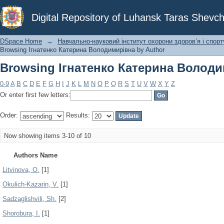
Browsing Ігнатенко Катерина Володи
Digital Repository of Luhansk Taras Shevch
DSpace Home
→
Навчально-науковий інститут охорони здоров’я і спорт
Browsing Ігнатенко Катерина Володимирівна by Author
Browsing Ігнатенко Катерина Володи
0-9
A
B
C
D
E
F
G
H
I
J
K
L
M
N
O
P
Q
R
S
T
U
V
W
X
Y
Z
Or enter first few letters:
Order:
Results:
Now showing items 3-10 of 10
Authors Name
Litvinova, O.
[1]
Okulich-Kazarin, V.
[1]
Sadzaglishvili, Sh.
[2]
Shorobura, I.
[1]