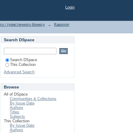
Login
о і туристичного бізнесу
→
Каролоп
Search DSpace
Search DSpace
This Collection
Advanced Search
Browse
All of DSpace
Communities & Collections
By Issue Date
Authors
Titles
Subjects
This Collection
By Issue Date
Authors