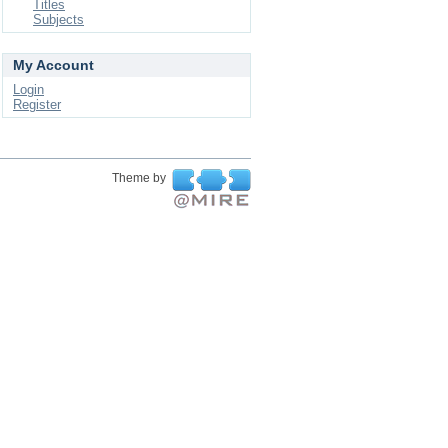
Titles
Subjects
My Account
Login
Register
Theme by