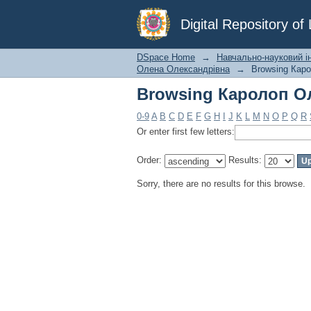
Browsing Каролоп Ол
Digital Repository o
DSpace Home
→
Навчально-науковий інс
Олена Олександрівна
→
Browsing Кар
Browsing Каролоп Ол
0-9
A
B
C
D
E
F
G
H
I
J
K
L
M
N
O
P
Q
R
Or enter first few letters:
Order:
Results:
Sorry, there are no results for this browse.