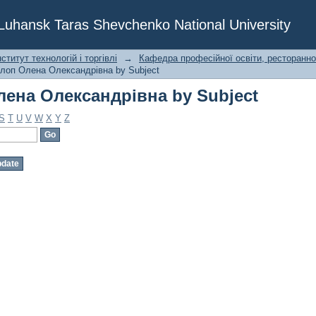
ена Олександрівна by Subject
f Luhansk Taras Shevchenko National University
титут технологій і торгівлі
→
Кафедра професійної освіти, ресторанног
олоп Олена Олександрівна by Subject
ена Олександрівна by Subject
S
T
U
V
W
X
Y
Z