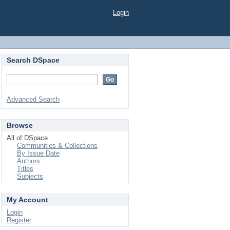
Login
Search DSpace
Advanced Search
Browse
All of DSpace
Communities & Collections
By Issue Date
Authors
Titles
Subjects
My Account
Login
Register