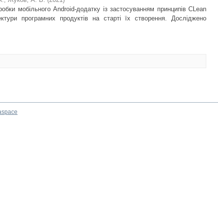
робки мобільного Android-додатку із застосуванням принципів CLean
тектури програмних продуктів на старті їх створення. Досліджено
aspace