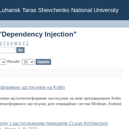
"Dependency Injection"
f Luhansk Taras Shevchenko National University
"Dependency Injection"
S
T
U
V
W
X
Y
Z
Results:
формних застосунків на Kotlin
робки мультиплатформних застосунків на мові програмування Kotlin.
платформного застосунку для операційних систем Windows, Android,
тку з застосуванням принципів CLean Architecture
А.
;
Жуков, А. В.
(
2021
)