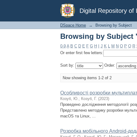
Browsing by Subject 
Digital Repository o
DSpace Home
→
Browsing by Subject
Browsing by Subject 
0-9
A
B
C
D
E
F
G
H
I
J
K
L
M
N
O
P
Q
R
Or enter first few letters:
Sort by:
Order:
Now showing items 1-2 of 2
Особливості розробки мультиплат
Козуб, Ю.
;
Козуб, Г.
(
2023
)
Проведено дослідження методології роз
Представлено методику розробки мульти
macOS та Linux, ...
Розробка мобільного Android-дода
Козуб, Г. О.
;
Козуб, Ю. Г.
;
Могильний, Г. 