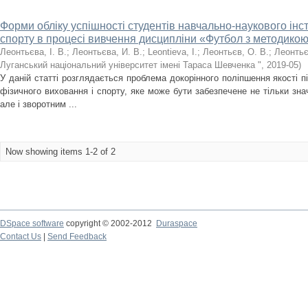
Форми обліку успішності студентів навчально-наукового інс
спорту в процесі вивчення дисципліни «Футбол з методико
Леонтьєва, І. В.
;
Леонтьєва, И. В.
;
Leontievа, I.
;
Леонтьєв, О. В.
;
Леонтьє
Луганський національний університет імені Тараса Шевченка "
,
2019-05
)
У даній статті розглядається проблема докорінного поліпшення якості п
фізичного виховання і спорту, яке може бути забезпечене не тільки зн
але і зворотним ...
Now showing items 1-2 of 2
DSpace software
copyright © 2002-2012
Duraspace
Contact Us
|
Send Feedback