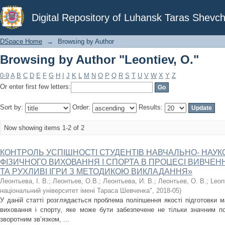
Browsing by Author "Leontiev, O."
Digital Repository of Luhansk Taras Shevch
DSpace Home
→
Browsing by Author
Browsing by Author "Leontiev, O."
0-9
A
B
C
D
E
F
G
H
I
J
K
L
M
N
O
P
Q
R
S
T
U
V
W
X
Y
Z
Or enter first few letters:
Sort by:
Order:
Results:
Now showing items 1-2 of 2
КОНТРОЛЬ УСПІШНОСТІ СТУДЕНТІВ НАВЧАЛЬНО- НАУК
ФІЗИЧНОГО ВИХОВАННЯ І СПОРТА В ПРОЦЕСІ ВИВЧЕ
ТА РУХЛИВІ ІГРИ З МЕТОДИКОЮ ВИКЛАДАННЯ»
Леонтьева, І. В.
;
Леонтьев, О.В.
;
Леонтьева, И. В.
;
Леонтьев, О. В.
;
Leont
національний університет імені Тараса Шевченка"
,
2018-05
)
У даній статті розглядається проблема поліпшення якості підготовки м
виховання і спорту, яке може бути забезпечене не тільки значним п
зворотним зв’язком, ...