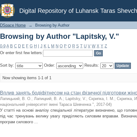
Browsing by Author "Lapitsky, V."
Digital Repository of Luhansk Taras Shevch
DSpace Home
→
Browsing by Author
Browsing by Author "Lapitsky, V."
0-9
A
B
C
D
E
F
G
H
I
J
K
L
M
N
O
P
Q
R
S
T
U
V
W
X
Y
Z
Or enter first few letters:
Sort by:
Order:
Results:
Now showing items 1-1 of 1
Вплив занять бодіфітнесом на стан фізичної підготовки жіно
Лапицький, В. О.
;
Лапицкий, В. А.
;
Lapitsky, V.
;
Скрипка, І. М.
;
Скрипка, И
національний університет імені Тараса Шевченка "
,
2017-04
)
У статті на основі аналізу спеціальної літератури визначено, що голов
під час тренувань велику увагу приділяють силовим вправам. Визначи
програм силового ...