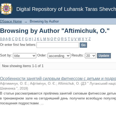
Browsing by Author "Aftimichuk, O."
Digital Repository of Luhansk Taras Shevch
DSpace Home
→
Browsing by Author
Browsing by Author "Aftimichuk, O."
0-9
A
B
C
D
E
F
G
H
I
J
K
L
M
N
O
P
Q
R
S
T
U
V
W
X
Y
Z
Or enter first few letters:
Sort by:
Order:
Results:
Now showing items 1-1 of 1
Особенности занятий силовым фитнессом с детьми и подр
Афтимичук, О. Е.
;
Афтімічук, О. Є.
;
Aftimichuk, O.
(
ДЗ " Луганський наці
Шевченка "
,
2019
)
В статье рассматривается проблема занятий силовым фитнессом детьм
в тренажерном зале на сегодняшний день получили всеобщую популярн
посещения подростками. ...