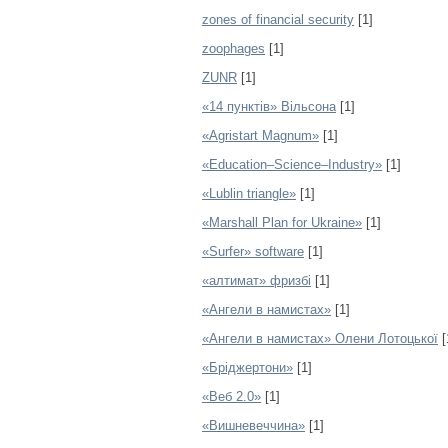
zones of financial security
[1]
zoophages
[1]
ZUNR
[1]
«14 пунктів» Вільсона
[1]
«Agristart Magnum»
[1]
«Education–Science–Industry»
[1]
«Lublin triangle»
[1]
«Marshall Plan for Ukraine»
[1]
«Surfer» software
[1]
«алтимат» фризбі
[1]
«Ангели в намистах»
[1]
«Ангели в намистах» Олени Лотоцької
[
«Бріджертони»
[1]
«Веб 2.0»
[1]
«Вишневеччина»
[1]