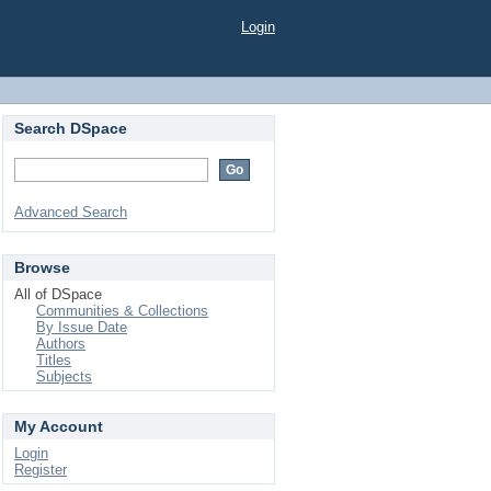
Login
Search DSpace
Advanced Search
Browse
All of DSpace
Communities & Collections
By Issue Date
Authors
Titles
Subjects
My Account
Login
Register