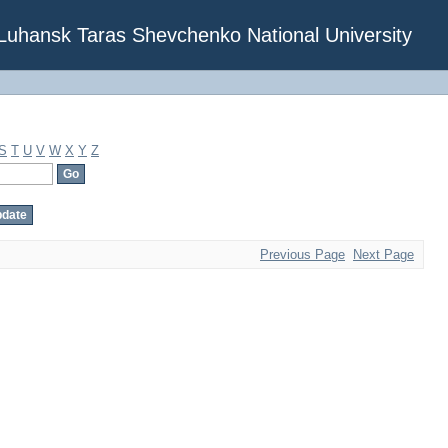
f Luhansk Taras Shevchenko National University
S
T
U
V
W
X
Y
Z
Previous Page
Next Page