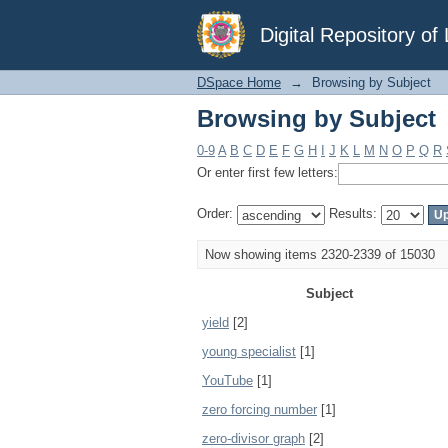
Browsing by Subject
Digital Repository o
DSpace Home
→
Browsing by Subject
Browsing by Subject
0-9
A
B
C
D
E
F
G
H
I
J
K
L
M
N
O
P
Q
R
Or enter first few letters:
Order:
Results:
Now showing items 2320-2339 of 15030
Subject
yield
[2]
young specialist
[1]
YouTube
[1]
zero forcing number
[1]
zero-divisor graph
[2]